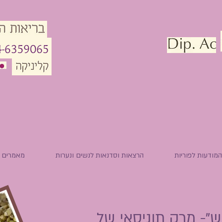
מודעות לפוריות
הרצאות וסדנאות לנשים ונערות
מאמרים
ְנׇקֶש"- מרק תוניסאי של