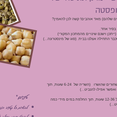
ופסטה
ם שלהם) מאד אוהבים! קשה לכן להאמין?
בסיר אחד.
יתכן וישנם שינויים מהמתכון המקורי)
ר התחילה אצלנו בבית. (סוג של מינסטרונה...)
1 כוס עדשים ירוקים / חומים / שחורים שהושרו (השריה של 6-24 שעות, תוך
אפשר אפילו להנביט...)
טיפים*
כוס חומוס שהושרה (השריה של 12-36 שעות, תוך החלפת במים מידי כמה
...)
להשרות כל קטניה בנ
להנביט כמות גדולה 