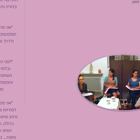
הזוג.
בהירה וחו
"אני מר
המפגשים,
ולדרך ש
"לפני ה
ובלתי
השתנתה
והפנמה.
ומ
"אני ממ
לפוריות ש
נחוץ שיש,
גדולה, 
נשים ו
פתוח... 