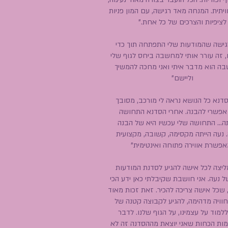
ויתית. המנחה מאד רגישה, עם המון פניות
לציפיות והצרכים של כל אחת."
גישה שהמודעות שלי התפתחה תוך כדי
 זה עורר אותי למחשבה ביחס לגוף שלי
בה הוא מדבר איתי ואני מחכה להמשיך
וליישם"
סדנא כל הנושא נראה לי מורכב, מסובך
 אפשרי להבנה. אחרי הסדנא התחושה
... התחושה שלי עכשיו היא של הבנה
 נעה הייתה מקסימה, קשובה, מקצועית
אפשרת אווירה פתוחה ואינטימית"
ליצה לכל אישה להגיע לסדנת המודעות
ל נעה. אני חושבת שקיבלתי כאן ידע הכי
 שכל אישה צריכה להכיר. זאת זכות מאוד
וחוויה מדהימה, להגיע לקבוצה קטנה של
ללמוד על עצמינו, על הגוף שלנו. לדבר
כמות הכחות שאני יוצאת מההסדנה זה לא