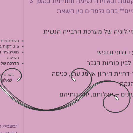
השיטה נלמדת בקבוצות קטנות ובאווירה נעימה וחוויתית במשך 3
ים** בהם נלמדים בין השאר:
יולוגיה של מערכת הרבייה הנשית
השתתפות ב 3 מפגשי ה
3-5 דקות ביום
ו בגוף ובנפש
מוטיבציה ו
השיטה
לבין פוריות הגבר
הדרכה של 
דחיית היריון או מניעתו, כניסה
בטרם הס
שאלון 
הנקה
ים – יעילותם, יתרונותיהם
"בשבילי, 
הזה של גוף