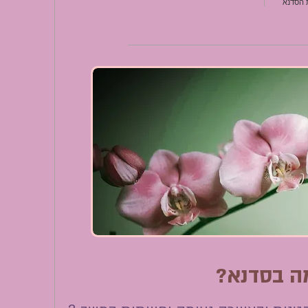
ת הסדנא
ה בסדנא?