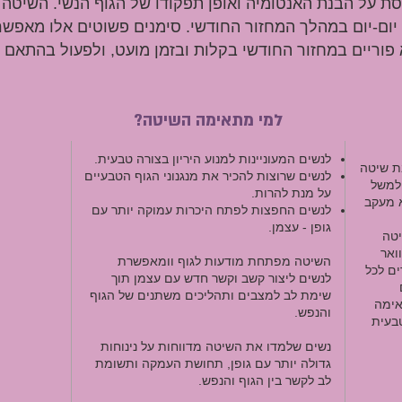
סת על הבנת האנטומיה ואופן תפקודו של הגוף הנשי. השיטה נ
יום-יום במהלך המחזור החודשי. סימנים פשוטים אלו מאפשר
פוריים במחזור החודשי בקלות ובזמן מועט, ולפעול בהתאם לר
למי מתאימה השיטה?
לנשים המעוניינות למנוע היריון בצורה טבעית.
ת שיטה
לנשים שרוצות להכיר את מנגנוני הגוף הטבעיים
 למשל
על מנת להרות.
 מעקב
לנשים החפצות לפתח היכרות עמוקה יותר עם
גופן - עצמן.
יטה
ואר
השיטה מפתחת מודעות לגוף וומאפשרת
ם לכל
לנשים ליצור קשב וקשר חדש עם עצמן תוך
שימת לב למצבים ותהליכים משתנים של הגוף
אימה
והנפש.
טבעית
נשים שלמדו את השיטה מדווחות על נינוחות
גדולה יותר עם גופן, תחושת העמקה ותשומת
לב לקשר בין הגוף והנפש.