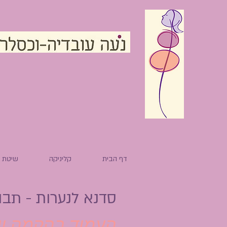
דף הבית
קליניקה
שיטת ה
סדנא לנערות - תבו
העמוד בהקמה ויע