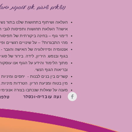
נושאים שבהם אנו עוסקות במהל
העלאה ושיתוף בתחושות שלנו בתור נשים
אישה? העלאת תחושות ותפיסות לגבי הגוף 
דימוי גוף – בחינה ביקורתית של תפיסו
מהי התבגרות? – על שינויים רגשיים ופי
אנטומיה ופיזיולוגיה של האישה והגבר 
בגוף ובנפש. היריון, לידה. בירור של סו
מתוך הלימוד והידע על הגוף אנו עוסקות 
ובריאות הגוף הנשי.
קשרים בין בנים לבנות - יחסים ומיניות 
מין בטוח ומניעת הריון. הטרדות מיניות.
מענה על שאלות שנכתבו בצורה אנונימ
נעה עובדיה-וכסלר
טלפון: 59065