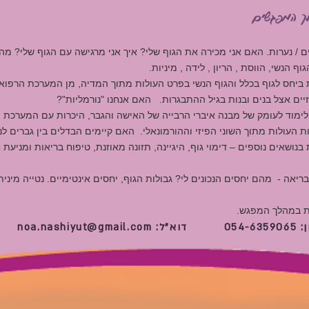
ך המפגשים
 / נערות. האם אני מכירה את הגוף שלי? איך אני מרגישה עם הגוף שלי? מה 
הנשי, הווסת , הריון , לידה , מיניות.
ת ביחס לגוף בכלל והגוף הנשי בפרט העולות מתוך המדיה, מן המערכת הרפואי
זיים אצל בנים ובנות בגיל ההתבגרות. האם אנחנו "נורמליות"?
- לימוד לעומק של מבנה איברי הרבייה של האישה והגבר, היכרות עם המערכ
גיות העולות מתוך השוני הפיזי וההורמונאלי. האם קיימים הבדלים בין גברים 
בנושאים נוספים – דימוי גוף, היגיינה, תזונה מאוזנת, טיפוח בריאות ומניעת
בריאה - מהם יחסים הנכונים לי? גבולות הגוף, יחסים אינטימיים. נטייה מינית
ית במהלך המפגש.
054-63
דוא"ל:
noa.nashiyut@gmail.com